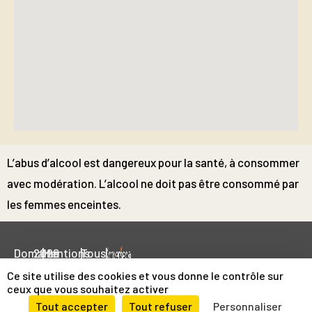
L’abus d’alcool est dangereux pour la santé, à consommer
avec modération. L’alcool ne doit pas être consommé par
les femmes enceintes.
Domaine
2026
|
Mentions
|
Tous
|
du
légales
droits
Ce site utilise des cookies et vous donne le contrôle sur
ceux que vous souhaitez activer
Grollay
et
réservés
Tout accepter
Tout refuser
Personnaliser