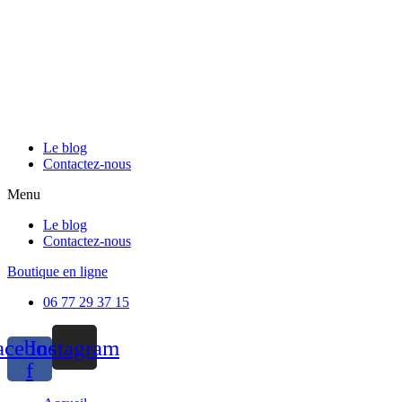
Le blog
Contactez-nous
Menu
Le blog
Contactez-nous
Boutique en ligne
06 77 29 37 15
acebook-
Instagram
f