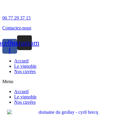
Panneau de gestion des cookies
06 77 29 37 15
Contactez-nous
acebook-
Instagram
f
Accueil
Le vignoble
Nos cuvées
Menu
Accueil
Le vignoble
Nos cuvées