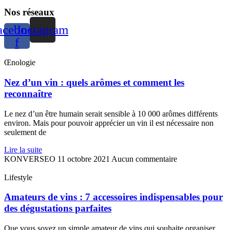
Nos réseaux
acebook-
Instagram
f
Œnologie
Nez d’un vin : quels arômes et comment les
reconnaître
Le nez d’un être humain serait sensible à 10 000 arômes différents
environ. Mais pour pouvoir apprécier un vin il est nécessaire non
seulement de
Lire la suite
KONVERSEO
11 octobre 2021
Aucun commentaire
Lifestyle
Amateurs de vins : 7 accessoires indispensables pour
des dégustations parfaites
Que vous soyez un simple amateur de vins qui souhaite organiser